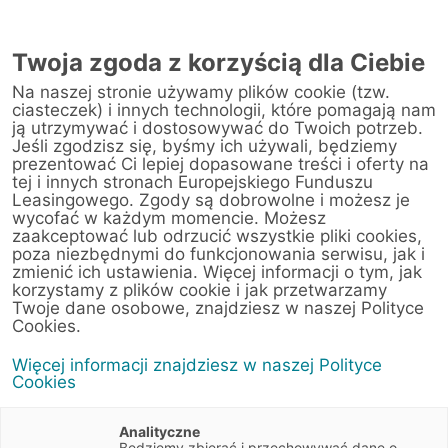
AUTORYZOWANY
PRZEDSTAWICIEL
Twoja zgoda z korzyścią dla Ciebie
W RZESZOWIE
Na naszej stronie używamy plików cookie (tzw.
ciasteczek) i innych technologii, które pomagają nam
ją utrzymywać i dostosowywać do Twoich potrzeb.
Jeśli zgodzisz się, byśmy ich używali, będziemy
prezentować Ci lepiej dopasowane treści i oferty na
tej i innych stronach Europejskiego Funduszu
Leasingowego. Zgody są dobrowolne i możesz je
wycofać w każdym momencie. Możesz
zaakceptować lub odrzucić wszystkie pliki cookies,
poza niezbędnymi do funkcjonowania serwisu, jak i
zmienić ich ustawienia. Więcej informacji o tym, jak
korzystamy z plików cookie i jak przetwarzamy
Twoje dane osobowe, znajdziesz w naszej Polityce
Cookies.
Leasing sprzętu
Więcej informacji znajdziesz w naszej Polityce
Cookies
medycznego
Analityczne
Będziemy zbierać i przechowywać dane o