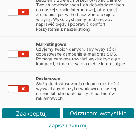
Potrzebujesz nowoczesnych urządzeń
Twoich odwiedzinach i ich doświadczeniach
medycznych? Skorzystaj z leasingu z wpłatą
na naszej stronie internetowej, aby lepiej
własną już od 0%.
zrozumieć jak wchodzisz w interakcje z
witryną. Wykorzystujemy te dane, aby
naprawić błędy i poprawić komfort
Zapytaj o ofertę
korzystania z naszej strony.
Marketingowe
Użyjemy twoich danych, aby wysyłać ci
dopasowane kampanie e-mail oraz SMS.
Pomogą nam one również wykluczyć cię z
kampanii, które nie są dla ciebie interesujące.
Reklamowe
Służą do dostosowania reklam oraz treści
Zalety
wyświetlanych użytkownikowi na naszej
stronie lub stronach naszych partnerów
reklamowych.
Odrzucam wszystkie
Zaakceptuj
Zapisz i zamknij