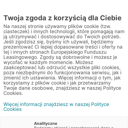
AUTORYZOWANY
PRZEDSTAWICIEL
Twoja zgoda z korzyścią dla Ciebie
W RZESZOWIE
Na naszej stronie używamy plików cookie (tzw.
ciasteczek) i innych technologii, które pomagają nam
ją utrzymywać i dostosowywać do Twoich potrzeb.
Jeśli zgodzisz się, byśmy ich używali, będziemy
prezentować Ci lepiej dopasowane treści i oferty na
tej i innych stronach Europejskiego Funduszu
Leasingowego. Zgody są dobrowolne i możesz je
wycofać w każdym momencie. Możesz
zaakceptować lub odrzucić wszystkie pliki cookies,
poza niezbędnymi do funkcjonowania serwisu, jak i
zmienić ich ustawienia. Więcej informacji o tym, jak
korzystamy z plików cookie i jak przetwarzamy
Twoje dane osobowe, znajdziesz w naszej Polityce
Cookies.
Autoryzowany Przedstawiciel
Więcej informacji znajdziesz w naszej Polityce
Paweł Krzysztofik, Bogdan
Cookies
Babka, Patrycja Kopydłowska
Analityczne
Będziemy zbierać i przechowywać dane o