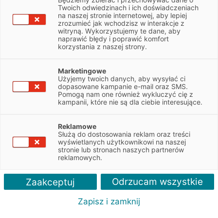
Przemysłowa 23, 35-105 Rzeszów
Twoich odwiedzinach i ich doświadczeniach
na naszej stronie internetowej, aby lepiej
zrozumieć jak wchodzisz w interakcje z
witryną. Wykorzystujemy te dane, aby
Paweł Krzysztofik
naprawić błędy i poprawić komfort
korzystania z naszej strony.
606433322
Marketingowe
Użyjemy twoich danych, aby wysyłać ci
pawel.krzysztofik@efl.com.pl
dopasowane kampanie e-mail oraz SMS.
Pomogą nam one również wykluczyć cię z
kampanii, które nie są dla ciebie interesujące.
pon-pt: 8:00-16:00
Reklamowe
Służą do dostosowania reklam oraz treści
Bogdan Babka
wyświetlanych użytkownikowi na naszej
stronie lub stronach naszych partnerów
reklamowych.
601849844
Odrzucam wszystkie
Zaakceptuj
bogdan.babka@efl.com.pl
Zapisz i zamknij
pon-pt: 8:00-16:00